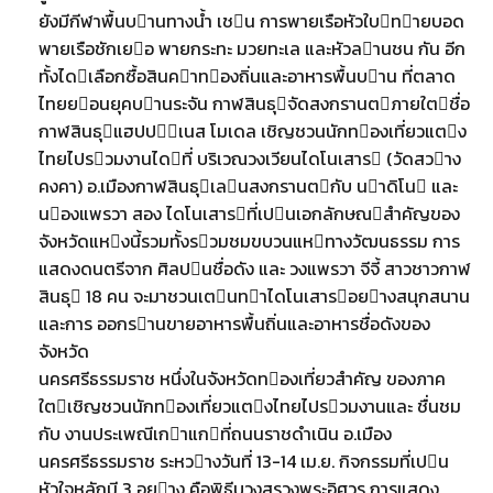
ยังมีกีฬาพื้นบานทางนํ้า เชน การพายเรือหัวใบทายบอด
พายเรือชักเยอ พายกระทะ มวยทะเล และหัวลานชน กัน อีก
ทั้งไดเลือกซื้อสินคาทองถิ่นและอาหารพื้นบาน ที่ตลาด
ไทยยอนยุคบานระจัน กาฬสินธุจัดสงกรานตภายใตชื่อ
กาฬสินธุแฮปปเนส โมเดล เชิญชวนนักทองเที่ยวแตง
ไทยไปรวมงานไดที่ บริเวณวงเวียนไดโนเสาร (วัดสวาง
คงคา) อ.เมืองกาฬสินธุเลนสงกรานตกับ นาดิโน และ
นองแพรวา สอง ไดโนเสารที่เปนเอกลักษณสําคัญของ
จังหวัดแหงนี้รวมทั้งรวมชมขบวนแหทางวัฒนธรรม การ
แสดงดนตรีจาก ศิลปนชื่อดัง และ วงแพรวา จีจี้ สาวชาวกาฬ
สินธุ 18 คน จะมาชวนเตนทาไดโนเสารอยางสนุกสนาน
และการ ออกรานขายอาหารพื้นถิ่นและอาหารชื่อดังของ
จังหวัด
นครศรีธรรมราช หนึ่งในจังหวัดทองเที่ยวสําคัญ ของภาค
ใตเชิญชวนนักทองเที่ยวแตงไทยไปรวมงานและ ชื่นชม
กับ งานประเพณีเกาแกที่ถนนราชดําเนิน อ.เมือง
นครศรีธรรมราช ระหวางวันที่ 13-14 เม.ย. กิจกรรมที่เปน
หัวใจหลักมี 3 อยาง คือพิธีบวงสรวงพระอิศวร การแสดง