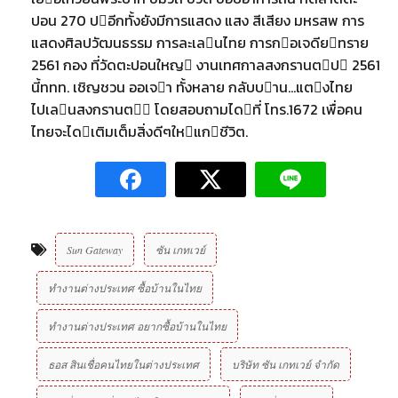
ปอน 270 ปอีกทั้งยังมีการแสดง แสง สีเสียง มหรสพ การ
แสดงศิลปวัฒนธรรม การละเลนไทย การกอเจดียทราย
2561 กอง ที่วัดตะปอนใหญ งานเทศกาลสงกรานตป 2561
นี้ททท. เชิญชวน ออเจา ทั้งหลาย กลับบาน…แตงไทย
ไปเลนสงกรานต โดยสอบถามไดที่ โทร.1672 เพื่อคน
ไทยจะไดเติมเต็มสิ่งดีๆใหแกชีวิต.
Sun Gateway
ซัน เกทเวย์
ทำงานต่างประเทศ ซื้อบ้านในไทย
ทำงานต่างประเทศ อยากซื้อบ้านในไทย
ธอส สินเชื่อคนไทยในต่างประเทศ
บริษัท ซัน เกทเวย์ จํากัด