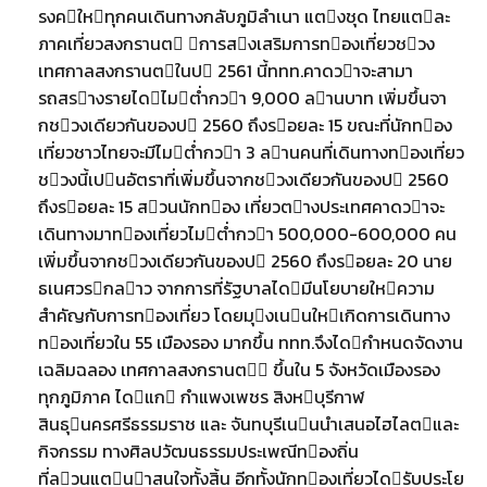
รงคใหทุกคนเดินทางกลับภูมิลําเนา แตงชุด ไทยแตละ
ภาคเที่ยวสงกรานต การสงเสริมการทองเที่ยวชวง
เทศกาลสงกรานตในป 2561 นี้ททท.คาดวาจะสามา
รถสรางรายไดไมตํ่ากวา 9,000 ลานบาท เพิ่มขึ้นจา
กชวงเดียวกันของป 2560 ถึงรอยละ 15 ขณะที่นักทอง
เที่ยวชาวไทยจะมีไมตํ่ากวา 3 ลานคนที่เดินทางทองเที่ยว
ชวงนี้เปนอัตราที่เพิ่มขึ้นจากชวงเดียวกันของป 2560
ถึงรอยละ 15 สวนนักทอง เที่ยวตางประเทศคาดวาจะ
เดินทางมาทองเที่ยวไมตํ่ากวา 500,000-600,000 คน
เพิ่มขึ้นจากชวงเดียวกันของป 2560 ถึงรอยละ 20 นาย
ธเนศวรกลาว จากการที่รัฐบาลไดมีนโยบายใหความ
สําคัญกับการทองเที่ยว โดยมุงเนนใหเกิดการเดินทาง
ทองเที่ยวใน 55 เมืองรอง มากขึ้น ททท.จึงไดกําหนดจัดงาน
เฉลิมฉลอง เทศกาลสงกรานต ขึ้นใน 5 จังหวัดเมืองรอง
ทุกภูมิภาค ไดแก กําแพงเพชร สิงหบุรีกาฬ
สินธุนครศรีธรรมราช และ จันทบุรีเนนนําเสนอไฮไลตและ
กิจกรรม ทางศิลปวัฒนธรรมประเพณีทองถิ่น
ที่ลวนแตนาสนใจทั้งสิ้น อีกทั้งนักทองเที่ยวไดรับประโย