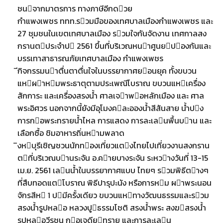
ชนจากมาตรการ ทางภาษีอีกดวย
กําแพงเพชร ททท.รวมมือของเทศบาลเมืองกําแพงเพชร และ
27 ชุมชนในเขตเทศบาลเมือง รวมใจกันจัดงาน เทศกาลสง
กรานตประจําป 2561 ขึ้นที่บริเวณหนาศูนยปองกันและ
บรรเทาสาธารณภัยเทศบาลเมือง กําแพงเพชร
ีกิจกรรมนาตื่นตาตื่นใจในบรรยากาศยอนยุค ทั้งขบวน
แหผาหมพระธาตุตามประเพณีโบราณ ขบวนแหเครื่อง
สักการะ และเครื่องสรงนํ้า ศาลเจาพอหลักเมือง และ ศาล
พระอิศวร นอกจากนี้ยังมีอุโมงคละอองนํ้าสีสันสาย นํ้าปง
การกอพระทรายนํ้าไหล การแสดง การละเลนพื้นบาน และ
เลือกซื้อ ชิมอาหารถิ่นหามพลาด
ิงหบุรีเชิญชวนนักทองเที่ยวแตงไทยไปเที่ยวงานสงกราน
ตที่บริเวณบานระจัน อ.คายบางระจัน ระหวางวันที่ 13-15
เม.ย. 2561 เลนนํ้าในบรรยากาศแบบ ไทยๆ รวมพิธีตางๆ
ที่สืบทอดแตโบราณ พิธีปารุปะนัง หรือการหม ผาพระนอน
จักรสีห 1 ปมีครั้งเดียว ขบวนแหทางวัฒนธรรมและรวม
สรงนํ้ารูปหลอ หลวงปูธรรมโชติ สรงนํ้าพระ สงฆสรงนํ้า
รูปหลอวีรชน กอเจดียทราย และการละเลน