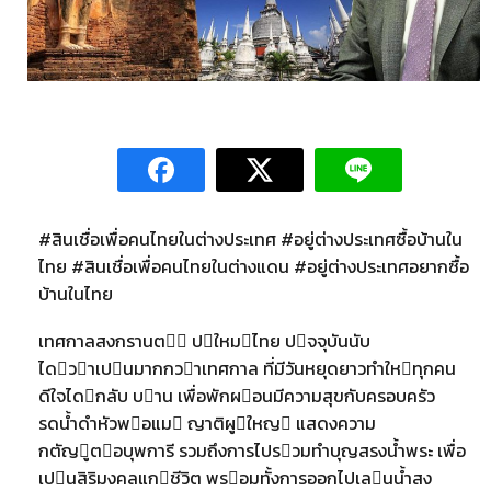
#สินเชื่อเพื่อคนไทยในต่างประเทศ #อยู่ต่างประเทศซื้อบ้านใน
ไทย #สินเชื่อเพื่อคนไทยในต่างแดน #อยู่ต่างประเทศอยากซื้อ
บ้านในไทย
เทศกาลสงกรานต ปใหมไทย ปจจุบันนับ
ไดวาเปนมากกวาเทศกาล ที่มีวันหยุดยาวทําใหทุกคน
ดีใจไดกลับ บาน เพื่อพักผอนมีความสุขกับครอบครัว
รดนํ้าดําหัวพอแม ญาติผูใหญ แสดงความ
กตัญูตอบุพการี รวมถึงการไปรวมทําบุญสรงนํ้าพระ เพื่อ
เปนสิริมงคลแกชีวิต พรอมทั้งการออกไปเลนนํ้าสง