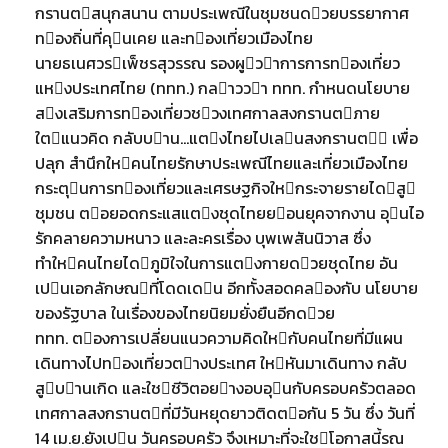
กรานตสนุกสนาน ตามประเพณีในชุมชนดวยบรรยากาศ
ทองถิ่นที่คุนเคย และทองเที่ยวเมืองไทย
นายธเนศวรเพ็ชรสุวรรณ รองผูวาการการทองเที่ยว
แหงประเทศไทย (ททท.) กลาววา ททท. กําหนดนโยบาย
สงเสริมการทองเที่ยวชวงเทศกาลสงกรานตภาย
ใตแนวคิด กลับบาน…แตงไทยไปเลนสงกรานต เพื่อ
ปลุก สํานึกใหคนไทยรักษาประเพณีไทยและเที่ยวเมืองไทย
กระตุนการทองเที่ยวและเศรษฐกิจใหกระจายรายไดสู
ชุมชน ตอยอดกระแสแตงชุดไทยยอนยุคจากงาน อุนไอ
รักคลายความหนาว และละครเรื่อง บุพเพสันนิวาส ซึ่ง
ทําใหคนไทยไดภูมิใจในการแตงกายดวยชุดไทย อัน
เปนเอกลักษณที่โดดเดน อีกทั้งสอดคลองกับ นโยบาย
ของรัฐบาล ในเรื่องของไทยนิยมยั่งยืนอีกดวย
ททท. ตองการเปลี่ยนแนวความคิดใหกับคนไทยที่มีแผน
เดินทางไปทองเที่ยวตางประเทศ ใหหันมาเดินทาง กลับ
สูบานเกิด และใชชีวิตอยางอบอุนกับครอบครัวตลอด
เทศกาลสงกรานตที่มีวันหยุดยาวติดตอกัน 5 วัน ซึ่ง วันที่
14 เม.ย.ยังเปน วันครอบครัว จึงเหมาะที่จะใชโอกาสนี้รณ