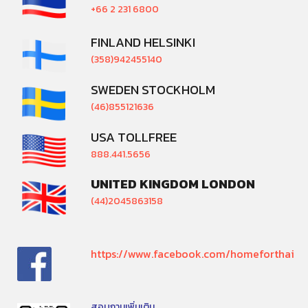
+66 2 231 6800
FINLAND HELSINKI
(358)942455140
SWEDEN STOCKHOLM
(46)855121636
USA TOLLFREE
888.441.5656
UNITED KINGDOM LONDON
(44)2045863158
https://www.facebook.com/homeforthai
สอบถามเพิ่มเติม