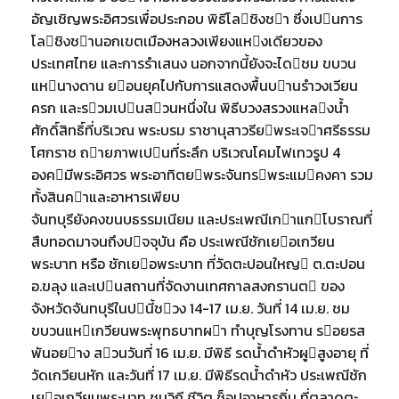
อัญเชิญพระอิศวรเพื่อประกอบ พิธีโลชิงชา ซึ่งเปนการ
โลชิงชานอกเขตเมืองหลวงเพียงแหงเดียวของ
ประเทศไทย และการรําเสนง นอกจากนี้ยังจะไดชม ขบวน
แหนางดาน ยอนยุคไปกับการแสดงพื้นบานรําวงเวียน
ครก และรวมเปนสวนหนึ่งใน พิธีบวงสรวงแหลงนํ้า
ศักดิ์สิทธิ์ที่บริเวณ พระบรม ราชานุสาวรียพระเจาศรีธรรม
โศกราช ถายภาพเปนที่ระลึก บริเวณโคมไฟเทวรูป 4
องคมีพระอิศวร พระอาทิตยพระจันทรพระแมคงคา รวม
ทั้งสินคาและอาหารเพียบ
จันทบุรียังคงขนบธรรมเนียม และประเพณีเกาแกโบราณที่
สืบทอดมาจนถึงปจจุบัน คือ ประเพณีชักเยอเกวียน
พระบาท หรือ ชักเยอพระบาท ที่วัดตะปอนใหญ ต.ตะปอน
อ.ขลุง และเปนสถานที่จัดงานเทศกาลสงกรานต ของ
จังหวัดจันทบุรีในปนี้ชวง 14-17 เม.ย. วันที่ 14 เม.ย. ชม
ขบวนแหเกวียนพระพุทธบาทผา ทําบุญโรงทาน รอยรส
พันอยาง สวนวันที่ 16 เม.ย. มีพิธี รดนํ้าดําหัวผูสูงอายุ ที่
วัดเกวียนหัก และวันที่ 17 เม.ย. มีพิธีรดนํ้าดําหัว ประเพณีชัก
เยอเกวียนพระบาท ชมวิถี ชีวิต ช็อปอาหารถิ่น ที่ตลาดตะ