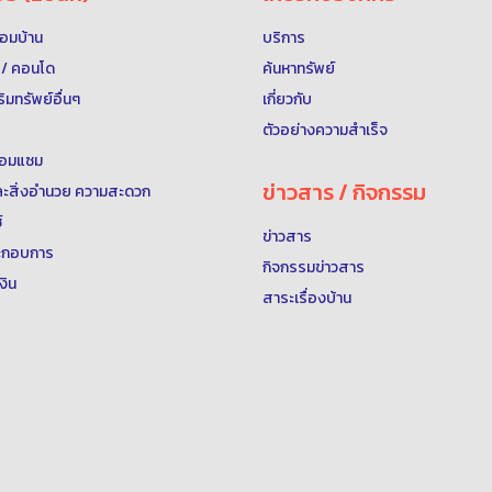
พร้อมบ้าน
บริการ
ุด / คอนโด
ค้นหาทรัพย์
าริมทรัพย์อื่นๆ
เกี่ยวกับ
ตัวอย่างความสำเร็จ
 ซ่อมแซม
ข่าวสาร / กิจกรรม
์และสิ่งอำนวย ความสะดวก
์
ข่าวสาร
ประกอบการ
กิจกรรมข่าวสาร
งิน
สาระเรื่องบ้าน