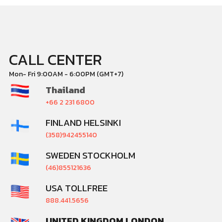
CALL CENTER
Mon- Fri 9:00AM - 6:00PM (GMT+7)
Thailand
+66 2 231 6800
FINLAND HELSINKI
(358)942455140
SWEDEN STOCKHOLM
(46)855121636
USA TOLLFREE
888.441.5656
UNITED KINGDOM LONDON