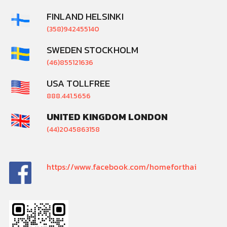
FINLAND HELSINKI
(358)942455140
SWEDEN STOCKHOLM
(46)855121636
USA TOLLFREE
888.441.5656
UNITED KINGDOM LONDON
(44)2045863158
https://www.facebook.com/homeforthai