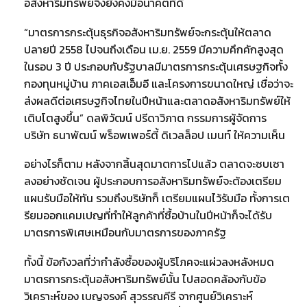
อสังหาริมทรัพย์จึงยังคงมีอนาคตที่ดี
“มาตรการกระตุ้นธุรกิจอสังหาริมทรัพย์จะกระตุ้นให้ตลาด
ปลายปี 2558 ไปจนถึงเดือน เม.ย. 2559 มีความคึกคักสูงสุด
ในรอบ 3 ปี ประกอบกับรัฐบาลมีมาตรการกระตุ้นเศรษฐกิจทั้ง
กองทุนหมู่บ้าน ภาคเอสเอ็มอี และโครงการขนาดใหญ่ เชื่อว่าจะ
ส่งผลดีต่อเศรษฐกิจไทยในปีหน้าและตลาดอสังหาริมทรัพย์ให้
เติบโตสูงขึ้น” ดลพิวัฒน์ ปรีดาวิภาต กรรมการผู้จัดการ
บริษัท ธนาพัฒน์ พร็อพเพอร์ตี้ ดิเวลล็อป เมนท์ ให้ความเห็น
อย่างไรก็ตาม หลังจากสิ้นสุดมาตการไปแล้ว ตลาดจะซบเซา
ลงอย่างชัดเจน ผู้ประกอบการอสังหาริมทรัพย์จะต้องเตรียม
แผนรับมือให้ทัน รวมถึงบริษัทก็ เตรียมแผนไว้รับมือ ทั้งการเต
รียมออกแคมเปญที่ทำให้ลูกค้าที่ซื้อบ้านในปีหน้าก็จะได้รับ
มาตรการพิเศษเหมือนกับมาตรการของภาครัฐ
ทั้งนี้ ข้อกังวลที่ว่ากำลังซื้อของผู้บริโภคจะแผ่วลงหลังหมด
มาตรการกระตุ้นอสังหาริมทรัพย์นั้น ไปสอดคล้องกับข้อ
วิเคราะห์ของ เบญจรงค์ สุวรรณคีรี จากศูนย์วิเคราะห์