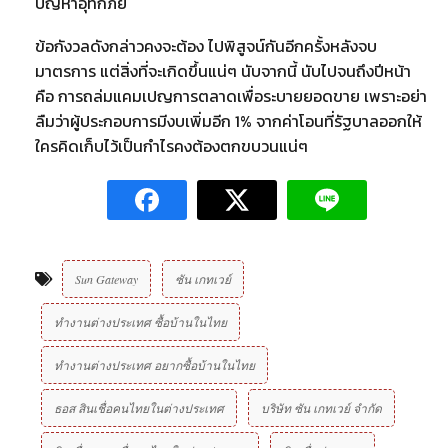
ปัญหาอุทกภัย
ข้อกังวลดังกล่าวคงจะต้อง ไปพิสูจน์กันอีกครั้งหลังจบ
มาตรการ แต่สิ่งที่จะเกิดขึ้นแน่ๆ นับจากนี้ นับไปจนถึงปีหน้า
คือ การถล่มแคมเปญการตลาดเพื่อระบายยอดขาย เพราะอย่า
ลืมว่าผู้ประกอบการมีงบเพิ่มอีก 1% จากค่าโอนที่รัฐบาลออกให้
ใครคิดเก็บไว้เป็นกำไรคงต้องตกขบวนแน่ๆ
Sun Gateway
ซัน เกทเวย์
ทำงานต่างประเทศ ซื้อบ้านในไทย
ทำงานต่างประเทศ อยากซื้อบ้านในไทย
ธอส สินเชื่อคนไทยในต่างประเทศ
บริษัท ซัน เกทเวย์ จํากัด