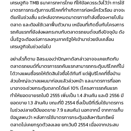
เศรษฐกิจ TMB ธนาคารทหารไทย ที่ให้ข้อควรระวังไว้ว่า การใช้
มาตรการกระตุ้นการบริโภคที่ทำเกิดการก่อหนี้ครัวเรือน อาจจะ
ดีแค่ในช่วงสั้น แต่หลังจากหมดมาตรการกำลังซื้อจะหายไปใน
ตลาด และต้องใช้เวลาฟื้นตัวนาน เหมือนที่เกิดขึ้นกับโครงการ
รถคันแรกที่ยังส่งผลกระทบกับตลาดรถยนต์จนถึงปัจจุบัน ดัง
นั้นรัฐจะต้องเร่งการลงทุนภาครัฐให้เข้ามาช่วยขับเคลื่อน
เศรษฐกิจในช่วงต่อไป
อย่างไรก็ตาม อิสระมองว่าปัญหาดังกล่าวอาจจะเคยเกิดกับ
ตลาดรถยนต์ที่มาตรการรถคันแรกสามารถกระตุ้นบริโภคที่ไม่
ได้วางแผนซื้อรถให้ตัดสินใจซื้อได้ทันที แต่ผู้บริโภคที่ซื้อบ้าน
ส่วนใหญ่จะวางแผนมาก่อนแล้วล่วงหน้า และมาตรการที่ออก
มาอาจจะช่วยกระตุ้นตลาดได้แค่ 10% (โครงการรถคันแรก
ทำให้ยอดขายรถในปี 2555 เพิ่มเป็น 1.4 ล้านคัน และปี 2556 มี
ยอดขาย 1.3 ล้านคัน ขณะที่ปี 2554 ซึ่งเป็นปีที่เริ่มใช้มาตรการ
ในช่วงปลายปีมียอดขาย 7.9 แสนคัน) นอกจากนี้ จากการเก็บ
ข้อมูลพบว่า หลังการใช้มาตรการกระตุ้นอสังหาริมทรัพย์
ตลาดไม่เคยทรุดตัวลงเลย ยกเว้นปี 2554 เนื่องจากประสบ