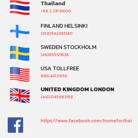
Thailand
+66 2 231 6800
FINLAND HELSINKI
(358)942455140
SWEDEN STOCKHOLM
(46)855121636
USA TOLLFREE
888.441.5656
UNITED KINGDOM LONDON
(44)2045863158
https://www.facebook.com/homeforthai