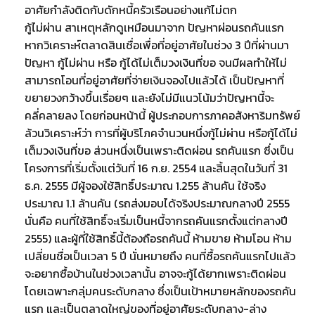
อาศัยกำลังติดกับดักหนี้ครัวเรือนอย่างแก้ไม่ตก
กู้ไม่ผ่าน สาเหตุหลักดูเหมือนมาจาก ปัญหาผ่อนรถคันแรก
หากวิเคราะห์ตลาดสินเชื่อเพื่อที่อยู่อาศัยในช่วง 3 ปีที่ผ่านมา
ปัญหา กู้ไม่ผ่าน หรือ กู้ได้ไม่เต็มวงเงินที่ขอ จนมีผลทำให้ไม่
สามารถโอนที่อยู่อาศัยที่จ่ายเงินจองไปแล้วได้ เป็นปัญหาที่
ขยายวงกว้างขึ้นเรื่อยๆ และยังไม่มีแนวโน้มว่าปัญหานี้จะ
คลี่คลายลง โดยก่อนหน้านี้ ผู้ประกอบการภาคอสังหาริมทรัพย์
ล้วนวิเคราะห์ว่า การที่ผู้บริโภคจำนวนหนึ่งกู้ไม่ผ่าน หรือกู้ได้ไม่
เต็มวงเงินที่ขอ ส่วนหนึ่งเป็นเพราะติดผ่อน รถคันแรก ซึ่งเป็น
โครงการที่เริ่มตั้งแต่วันที่ 16 ก.ย. 2554 และสิ้นสุดในวันที่ 31
ธ.ค. 2555 มีผู้จองใช้สิทธิ์ประมาณ 1.255 ล้านคัน ใช้จริง
ประมาณ 1.1 ล้านคัน (รถส่งมอบได้จริงประมาณกลางปี 2555
นั่นคือ คนที่ใช้สิทธิ์จะเริ่มเป็นหนี้จากรถคันแรกตั้งแต่กลางปี
2555) และผู้ที่ใช้สิทธิ์นี้ต้องถือรถคันนี้ ห้ามขาย ห้ามโอน ห้าม
เปลี่ยนชื่อเป็นเวลา 5 ปี นั่นหมายถึง คนที่ซื้อรถคันแรกไปแล้ว
จะอยากซื้อบ้านในช่วงเวลานั้น อาจจะกู้ได้ยากเพราะติดผ่อน
โดยเฉพาะกลุ่มคนระดับกลาง ซึ่งเป็นเป้าหมายหลักของรถคัน
แรก และเป็นตลาดใหญ่ของที่อยู่อาศัยระดับกลาง-ล่าง