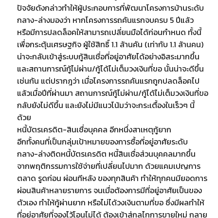
ปัจจัยดังกล่าวทำให้ผู้ประกอบการที่พัฒนาโครงการบ้านระดับ
กลาง-ล่างมองว่า หากโครงการรถคันแรกจบครบ 5 ปีแล้ว
หรือมีการปลดล็อคให้สามารถเปลี่ยนมือได้ก่อนกำหนด ทั้งนี้
เพื่อกระตุ้นเศรษฐกิจ ผู้ใช้สิทธิ์ 1.1 ล้านคัน (เท่ากับ 1.1 ล้านคน)
น่าจะกลับเข้าสู่ระบบกู้สินเชื่อที่อยู่อาศัยได้อย่างอิสระมากขึ้น
และสถานการณ์กู้ไม่ผ่าน/กู้ได้ไม่เต็มวงเงินที่ขอ นั้นน่าจะดีขึ้น
เช่นกัน แต่ปรากฎว่า เมื่อโครงการรถคันแรกถูกปลดล็อคไป
แล้วเมื่อปีที่ผ่านมา สถานการณ์กู้ไม่ผ่าน/กู้ได้ไม่เต็มวงเงินที่ขอ
กลับยังไม่ดีขึ้น และยังไม่มีแนวโน้มว่าจะกระเตื้องในเร็วๆ นี้
ด้วย
หนี้บัตรเครดิต-สินเชื่อบุคคล อีกหนึ่งสาเหตุกู้ยาก
อีกทั้งคนที่เป็นกลุ่มเป้าหมายของการซื้อที่อยู่อาศัยระดับ
กลาง-ล่างติดหนี้บัตรเครดิต หนี้สินเชื่อส่วนบุคคลมากขึ้น
จากพฤติกรรมการใช้จ่ายที่เปลี่ยนไปมาก ด้วยแคมเปญการ
ตลาด รูดก่อน ผ่อนทีหลัง ของทุกสินค้า ทำให้ทุกคนมียอดการ
ผ่อนสินค้าหลายรายการ จนเมื่อต้องการมีที่อยู่อาศัยเป็นของ
ตัวเอง ทำให้กู้ผ่านยาก หรือไม่ได้วงเงินตามที่ขอ ซึ่งมีผลทำให้
ที่อยู่อาศัยที่จองไว้โอนไม่ได้ ต้องเข้าสู่กลไกการขายใหม่ กลาย