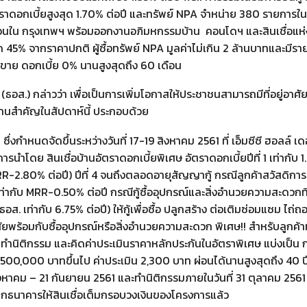
ตราดอกเบี้ยสูงสุด 1.70% ต่อปี และทรัพย์ NPA จำหน่าย 380 รายการ
วนใน กรุงเทพฯ พร้อมออกงานอภิมหกรรมบ้าน  คอนโดฯ และสินเชื่อแห่
% จากราคาปกติ ผู้ซื้อทรัพย์ NPA มูลค่าไม่เกิน 2 ล้านบาทและมีรายไ
าย ดอกเบี้ย 0% นานสูงสุดถึง 60 เดือน
ธอส.) กล่าวว่า เพื่อเป็นการเพิ่มโอกาสให้ประชาชนสามารถมีที่อยู่อาศั
2 งานสำคัญในสัปดาห์นี้ ประกอบด้วย
่งกำหนดจัดขึ้นระหว่างวันที่ 17-19 สิงหาคม 2561 ที่ เอ็มซีซี ฮอลล์ 
นำโดย สินเชื่อบ้านอัตราดอกเบี้ยพิเศษ อัตราดอกเบี้ยปีที่ 1 เท่ากับ 1
(MRR-2.80% ต่อปี) ปีที่ 4 จนถึงตลอดอายุสัญญากู้ กรณีลูกค้าสวัสดิการ
ท่ากับ MRR-0.50% ต่อปี กรณีกู้ซื้ออุปกรณ์และสิ่งอำนวยความสะดวกที่เก
อส. เท่ากับ 6.75% ต่อปี) ให้กู้เพื่อซื้อ ปลูกสร้าง ต่อเติมซ่อมแซม ไถ่ถ
ัยพร้อมกับซื้ออุปกรณ์หรือสิ่งอำนวยความสะดวก พิเศษ!! สำหรับลูกค้าที
นทำนิติกรรม และคิดค่าประเมินราคาหลักประกันในอัตราพิเศษ แบ่งเป็น ก
500,000 บาทขึ้นไป ค่าประเมิน 2,300 บาท ผ่อนได้นานสูงสุดถึง 40 ปี 
7 สิงหาคม – 21 กันยายน 2561 และทำนิติกรรมภายในวันที่ 31 ตุลาคม 2561 ท
ธนาคารให้สินเชื่อเต็มกรอบวงเงินของโครงการแล้ว