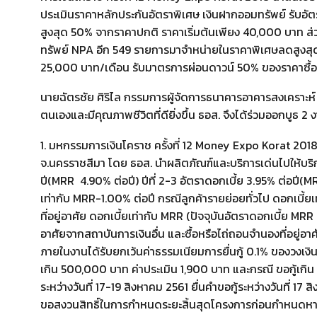
ประเมินราคาหลักประกันอัตราพิเศษ เงินฝากออมทรัพย์ รับอั
สูงสุด 50% จากราคาปกติ ราคาเริ่มต้นเพียง 40,000 บาท ส่
ทรัพย์ NPA อีก 549 รายการมาจำหน่ายในราคาพิเศษลดสูงสุด 45
25,000 บาท/เดือน รับมาตรการผ่อนดาวน์ 50% ของราคาซื้อข
นายฉัตรชัย ศิริไล กรรมการผู้จัดการธนาคารอาคารสงเคราะห์ (
ตนเองและมีคุณภาพชีวิตที่ดียิ่งขึ้น ธอส. จึงได้ร่วมออกบูธ 
1. มหกรรมการเงินโคราช ครั้งที่ 12 Money Expo Korat 2018 ซึ
จ.นครราชสีมา โดย ธอส. นำผลิตภัณฑ์และบริการเด่นไปให้บริการ
ปี(MRR  4.90% ต่อปี) ปีที่ 2-3 อัตราดอกเบี้ย 3.95% ต่อปี
เท่ากับ MRR-1.00% ต่อปี กรณีลูกค้ารายย่อยทั่วไป ดอกเบี้ยเ
ที่อยู่อาศัย ดอกเบี้ยเท่ากับ MRR (ปัจจุบันอัตราดอกเบี้ย MRR ธ
อาศัยจากสถาบันการเงินอื่น และซื้อหรือไถ่ถอนจำนองที่อยู่อาศ
ภายในงานได้รับยกเว้นค่าธรรมเนียมการยื่นกู้ 0.1% ของวงเงิ
เกิน 500,000 บาท ค่าประเมิน 1,900 บาท และกรณี ขอกู้เกิน 
ระหว่างวันที่ 17-19 สิงหาคม 2561 ยื่นคำขอกู้ระหว่างวันที่ 1
ขอสงวนสิทธิ์ในการกำหนดระยะสิ้นสุดโครงการก่อนกำหนดหาก