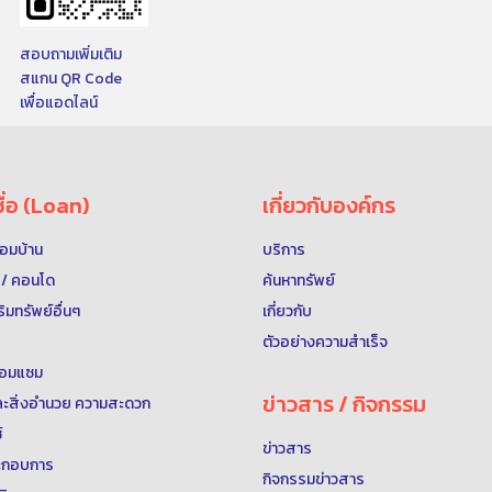
สอบถามเพิ่มเติม
สแกน QR Code
เพื่อแอดไลน์
ื่อ (Loan)
เกี่ยวกับองค์กร
พร้อมบ้าน
บริการ
ุด / คอนโด
ค้นหาทรัพย์
าริมทรัพย์อื่นๆ
เกี่ยวกับ
ตัวอย่างความสำเร็จ
 ซ่อมแซม
ข่าวสาร / กิจกรรม
์และสิ่งอำนวย ความสะดวก
์
ข่าวสาร
ประกอบการ
กิจกรรมข่าวสาร