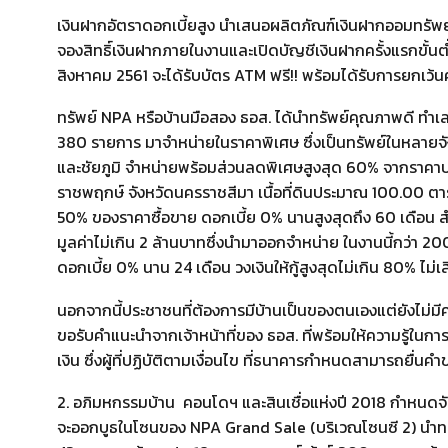
เงินฝากอัตราดอกเบี้ยสูง นำเสนอผลิตภัณฑ์เงินฝากออมทรัพย์ 
จองสิทธิ์เงินฝากภายในงานและเปิดบัญชีเงินฝากครั้งแรกขั้นต
สิงหาคม 2561 จะได้รับบัตร ATM ฟรี!! พร้อมได้รับการยกเว
ทรัพย์ NPA หรือบ้านมือสอง ธอส. ได้นำทรัพย์คุณภาพดี ทำเลเด
380 รายการ มาจำหน่ายในราคาพิเศษ ซึ่งเป็นทรัพย์ในหลายจั
และชัยภูมิ จำหน่ายพร้อมส่วนลดพิเศษสูงสุด 60% จากราคาปกติ
ราชพฤกษ์ จังหวัดนครราชสีมา เนื้อที่ดินประมาณ 100.00 ตารา
50% ของราคาซื้อขาย ดอกเบี้ย 0% นานสูงสุดถึง 60 เดือน สำ
มูลค่าไม่เกิน 2 ล้านบาทซึ่งนำมาออกจำหน่าย ในงานนี้กว่า 20
ดอกเบี้ย 0% นาน 24 เดือน วงเงินให้กู้สูงสุดไม่เกิน 80% ไม่เ
นอกจากนี้ประชาชนที่ต้องการมีบ้านเป็นของตนเองแต่ยังไม่ม
ขอรับคำแนะนำจากเจ้าหน้าที่ของ ธอส. ที่พร้อมให้ความรู้ในกา
เงิน ซึ่งผู้ที่ปฏิบัติตามเงื่อนไข ที่ธนาคารกำหนดสามารถยื่น
2. อภิมหกรรมบ้าน  คอนโดฯ และสินเชื่อแห่งปี 2018 กำหนดจัดข
จะออกบูธในโซนของ NPA Grand Sale (บริเวณโซนซี 2) นำทรั