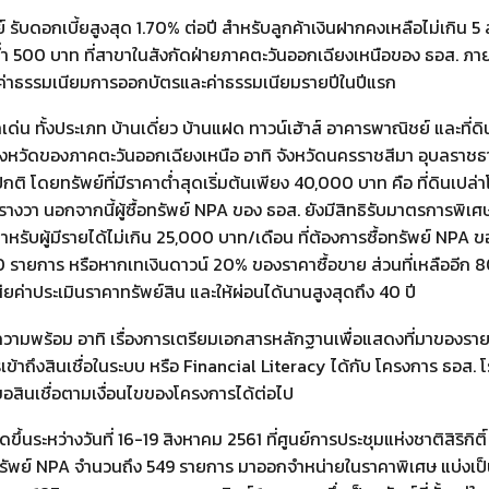
รับดอกเบี้ยสูงสุด 1.70% ต่อปี สำหรับลูกค้าเงินฝากคงเหลือไม่เกิน 5 
่ำ 500 บาท ที่สาขาในสังกัดฝ่ายภาคตะวันออกเฉียงเหนือของ ธอส. ภายใ
้นค่าธรรมเนียมการออกบัตรและค่าธรรมเนียมรายปีในปีแรก
่น ทั้งประเภท บ้านเดี่ยว บ้านแฝด ทาวน์เฮ้าส์ อาคารพาณิชย์ และที่ดิ
งหวัดของภาคตะวันออกเฉียงเหนือ อาทิ จังหวัดนครราชสีมา อุบลราชธา
 โดยทรัพย์ที่มีราคาต่ำสุดเริ่มต้นเพียง 40,000 บาท คือ ที่ดินเปล่
งวา นอกจากนี้ผู้ซื้อทรัพย์ NPA ของ ธอส. ยังมีสิทธิรับมาตรการพิเศ
หรับผู้มีรายได้ไม่เกิน 25,000 บาท/เดือน ที่ต้องการซื้อทรัพย์ NPA
0 รายการ หรือหากเทเงินดาวน์ 20% ของราคาซื้อขาย ส่วนที่เหลืออีก 80
สียค่าประเมินราคาทรัพย์สิน และให้ผ่อนได้นานสูงสุดถึง 40 ปี
ีความพร้อม อาทิ เรื่องการเตรียมเอกสารหลักฐานเพื่อแสดงที่มาของรา
รเข้าถึงสินเชื่อในระบบ หรือ Financial Literacy ได้กับ โครงการ ธอส. 
คำขอสินเชื่อตามเงื่อนไขของโครงการได้ต่อไป
ึ้นระหว่างวันที่ 16-19 สิงหาคม 2561 ที่ศูนย์การประชุมแห่งชาติสิริกิ
พย์ NPA จำนวนถึง 549 รายการ มาออกจำหน่ายในราคาพิเศษ แบ่งเป็น 