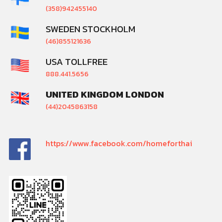
(358)942455140
SWEDEN STOCKHOLM
(46)855121636
USA TOLLFREE
888.441.5656
UNITED KINGDOM LONDON
(44)2045863158
https://www.facebook.com/homeforthai