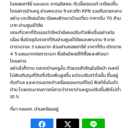
ในซอยอารีย์ และบมจ. ชาญอิสสระ ดีเวล็อปเมนท์ เตรียมขึ้น
โครงการบ้านหรู ย่านพระราม 9 แถวตึก KPN รวมถึงรายกลาง
อย่าง บจ.ซีคอนโฮม มีแผนพัฒนาบ้านเดี่ยว ราคาเริ่ม 70 ล้าน
บาท ย่านศูนย์วิจัย
ขณะที่ราคาที่ดินมองว่าปีหน้ายังคงปรับตัวเพิ่มขึ้นอย่างต่อ
เนื่อง ซึ่งปัจจุบันราคาที่ดินย่านศูนย์วิจัยและพระราม 9 ขาย
ตารางวาละ 3 แสนบาท ส่วนย่านซอยอารีย์ ราคาที่ดิน เปิดขาย
4  5 แสนบาทต่อตารางวา ซึ่งยังมีพอมีให้ซื้อและพัฒนา
โครงการ
อย่างไรก็ตาม ตลาดบ้านหรูนั้น ตัวแปรสำคัญในปีหน้า คงหนี
ไม่พ้นต้นทุนที่ดินที่ปรับเพิ่มสูงขึ้น แต่จะปรับเท่าไรนั้น ขึ้นอยู่
กับทำเล และความแตกต่างเรื่องของงานดีไซน์ ฟังก์ชั่นในตัว
บ้าน โดยประมาณการณ์คาดว่าราคาบ้านหรูจะปรับขึ้นอีกไม่ต่ำ
10 %
ที่มา กองบก. บ้านพร้อมอยู่