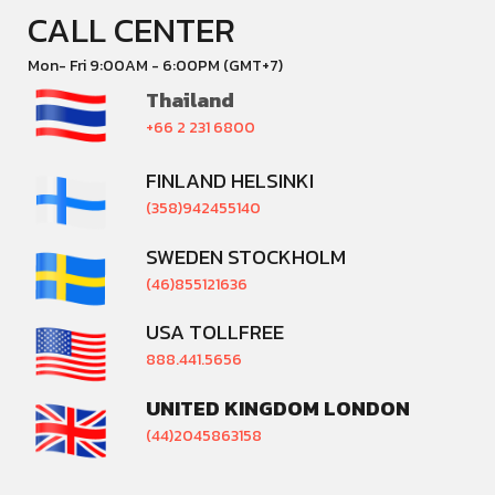
CALL CENTER
Mon- Fri 9:00AM - 6:00PM (GMT+7)
Thailand
+66 2 231 6800
FINLAND HELSINKI
(358)942455140
SWEDEN STOCKHOLM
(46)855121636
USA TOLLFREE
888.441.5656
UNITED KINGDOM LONDON
(44)2045863158