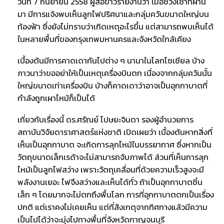
วันที่ 7 กันยายน 2558 ผู้สื่อข่าวรายงานว่า เมื่อช่วงเช้าที่ผ่าน
มา มีการแจ้งพบเห็นลูกไฟปริศนาและกลุ่มควันขนาดใหญ่บน
ท้องฟ้า ซึ่งยังไม่ทราบว่าเกิดเหตุอะไรขึ้น แต่สามารถพบเห็นได้
ในหลายพื้นที่ของกรุงเทพมหานครและจังหวัดใกล้เคียง
เบื้องต้นมีการคาดเดากันไปต่าง ๆ นานาในโลกโซเชียล บ้าง
ภาวนาว่าขออย่าให้เป็นเหตุเครื่องบินตก เนื่องจากกลุ่มควันนั้น
ใหญ่ขนาดเท่าเครื่องบิน บ้างก็คาดเดาว่าอาจเป็นอุกกาบาตที่
กำลังถูกเผาไหม้ก็เป็นได้
เกี่ยวกับเรื่องนี้ ดร.ศรัณย์ โปษยะจินดา รองผู้อำนวยการ
สถาบันวิจัยดาราศาสตร์แห่งชาติ เปิดเผยว่า เบื้องต้นหากสิ่งที่
เห็นเป็นอุกกาบาต จะเกิดการลุกไหม้ในบรรยากาศ ซึ่งหากเป็น
วัตถุขนาดเล็กเรด้าจะไม่สามารถจับภาพได้ ส่วนที่เห็นการลุก
ไหม้เป็นลูกไฟสว่าง เพราะวัตถุเคลื่อนที่ด้วยความเร็วสูงจะมี
พลังงานเยอะ ไฟจึงสว่างและเห็นได้ทั่ว ถ้าเป็นอุกกาบาตชิ้น
เล็ก ๆ โดยมากจะไม่ตกถึงพื้นโลก การที่อุกกาบาตตกเป็นเรื่อง
ปกติ แต่เราคงไม่เคยเห็น แต่ที่สังเกตุจากทิศทางแล้วมีความ
เป็นไปได้ว่าจะมุ่งไปทางพื้นที่จังหวัดกาญจนบุรี