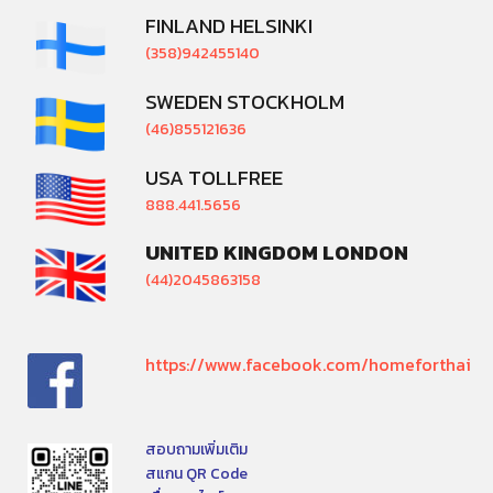
FINLAND HELSINKI
(358)942455140
SWEDEN STOCKHOLM
(46)855121636
USA TOLLFREE
888.441.5656
UNITED KINGDOM LONDON
(44)2045863158
https://www.facebook.com/homeforthai
สอบถามเพิ่มเติม
สแกน QR Code