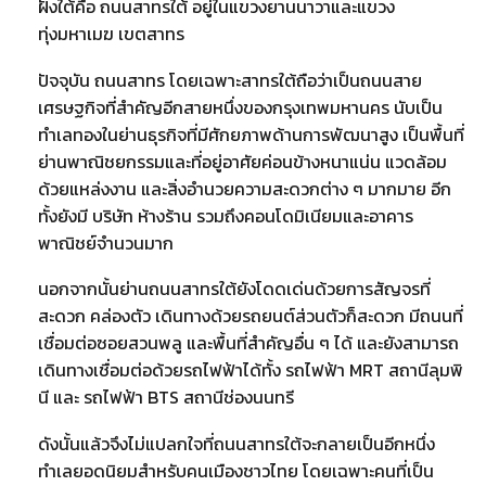
ฝั่งใต้คือ ถนนสาทรใต้ อยู่ในแขวงยานนาวาและแขวง
ทุ่งมหาเมฆ เขตสาทร
ปัจจุบัน ถนนสาทร โดยเฉพาะสาทรใต้ถือว่าเป็นถนนสาย
เศรษฐกิจที่สำคัญอีกสายหนึ่งของกรุงเทพมหานคร นับเป็น
ทำเลทองในย่านธุรกิจที่มีศักยภาพด้านการพัฒนาสูง เป็นพื้นที่
ย่านพาณิชยกรรมและที่อยู่อาศัยค่อนข้างหนาแน่น แวดล้อม
ด้วยแหล่งงาน และสิ่งอำนวยความสะดวกต่าง ๆ มากมาย อีก
ทั้งยังมี บริษัท ห้างร้าน รวมถึงคอนโดมิเนียมและอาคาร
พาณิชย์จำนวนมาก
นอกจากนั้นย่านถนนสาทรใต้ยังโดดเด่นด้วยการสัญจรที่
สะดวก คล่องตัว เดินทางด้วยรถยนต์ส่วนตัวก็สะดวก มีถนนที่
เชื่อมต่อซอยสวนพลู และพื้นที่สำคัญอื่น ๆ ได้ และยังสามารถ
เดินทางเชื่อมต่อด้วยรถไฟฟ้าได้ทั้ง รถไฟฟ้า MRT สถานีลุมพิ
นี และ รถไฟฟ้า BTS สถานีช่องนนทรี
ดังนั้นแล้วจึงไม่แปลกใจที่ถนนสาทรใต้จะกลายเป็นอีกหนึ่ง
ทำเลยอดนิยมสำหรับคนเมืองชาวไทย โดยเฉพาะคนที่เป็น