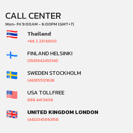
CALL CENTER
Mon- Fri 9:00AM - 6:00PM (GMT+7)
Thailand
+66 2 231 6800
FINLAND HELSINKI
(358)942455140
SWEDEN STOCKHOLM
(46)855121636
USA TOLLFREE
888.441.5656
UNITED KINGDOM LONDON
(44)2045863158