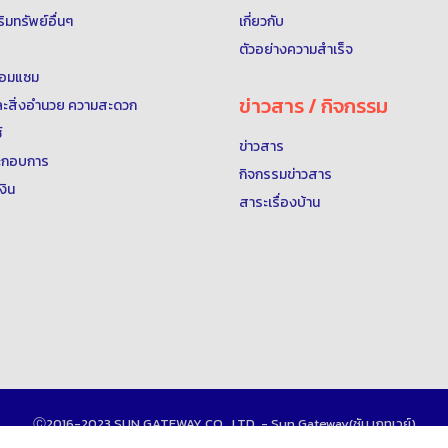
าริมทรัพย์อื่นๆ
เกี่ยวกับ
ตัวอย่างความสำเร็จ
 ซ่อมแซม
ข่าวสาร / กิจกรรม
์และสิ่งอำนวย ความสะดวก
์
ข่าวสาร
ประกอบการ
กิจกรรมข่าวสาร
งิน
สาระเรื่องบ้าน
Ⓒ2016-2023 SUN GATEWAY CO., LTD. - Sun Gateway(ซัน เกทเวย์)
บ้าน
สินเชื่อเพื่อคนไทยในต่างประเทศ
อยู่ต่างประเทศก็สามารถกู้ซื้อบ้านได้
สินเชื่อ ธ