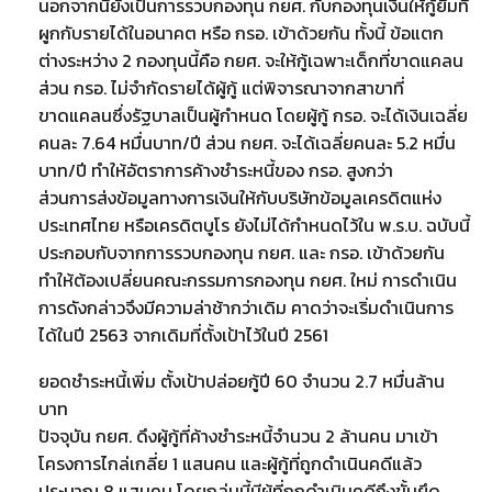
นอกจากนี้ยังเป็นการรวบกองทุน กยศ. กับกองทุนเงินให้กู้ยืมที่
ผูกกับรายได้ในอนาคต หรือ กรอ. เข้าด้วยกัน ทั้งนี้ ข้อแตก
ต่างระหว่าง 2 กองทุนนี้คือ กยศ. จะให้กู้เฉพาะเด็กที่ขาดแคลน
ส่วน กรอ. ไม่จำกัดรายได้ผู้กู้ แต่พิจารณาจากสาขาที่
ขาดแคลนซึ่งรัฐบาลเป็นผู้กำหนด โดยผู้กู้ กรอ. จะได้เงินเฉลี่ย
คนละ 7.64 หมื่นบาท/ปี ส่วน กยศ. จะได้เฉลี่ยคนละ 5.2 หมื่น
บาท/ปี ทำให้อัตราการค้างชำระหนี้ของ กรอ. สูงกว่า
ส่วนการส่งข้อมูลทางการเงินให้กับบริษัทข้อมูลเครดิตแห่ง
ประเทศไทย หรือเครดิตบูโร ยังไม่ได้กำหนดไว้ใน พ.ร.บ. ฉบับนี้
ประกอบกับจากการรวบกองทุน กยศ. และ กรอ. เข้าด้วยกัน
ทำให้ต้องเปลี่ยนคณะกรรมการกองทุน กยศ. ใหม่ การดำเนิน
การดังกล่าวจึงมีความล่าช้ากว่าเดิม คาดว่าจะเริ่มดำเนินการ
ได้ในปี 2563 จากเดิมที่ตั้งเป้าไว้ในปี 2561
ยอดชำระหนี้เพิ่ม ตั้งเป้าปล่อยกู้ปี 60 จำนวน 2.7 หมื่นล้าน
บาท
ปัจจุบัน กยศ. ดึงผู้กู้ที่ค้างชำระหนี้จำนวน 2 ล้านคน มาเข้า
โครงการไกล่เกลี่ย 1 แสนคน และผู้กู้ที่ถูกดำเนินคดีแล้ว
ประมาณ 8 แสนคน โดยกลุ่มนี้มีผู้ที่ถูกดำเนินคดีถึงขั้นยึด