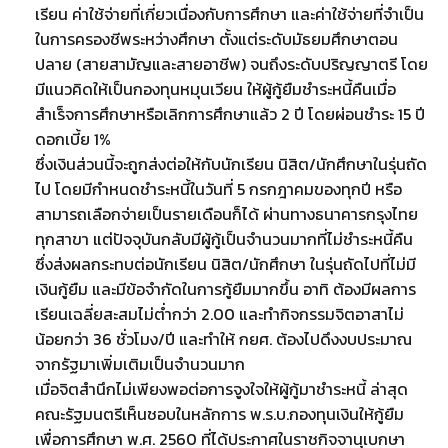
เรียน ค่าใช้จ่ายที่เกี่ยวเนื่องกับการศึกษา และค่าใช้จ่ายที่จำเป็น
ในการครองชีพระหว่างศึกษา ตั้งแต่ระดับมัธยมศึกษาตอน
ปลาย (สายสามัญและสายอาชีพ) จนถึงระดับปริญญาตรี โดย
มีแนวคิดให้เป็นกองทุนหมุนเวียน ให้ผู้กู้ยืมชำระหนี้คืนเมื่อ
สำเร็จการศึกษาหรือเลิกการศึกษาแล้ว 2 ปี โดยผ่อนชำระ 15 ปี
ดอกเบี้ย 1%
ซึ่งเงินส่วนนี้จะถูกส่งต่อให้กับนักเรียน นิสิต/นักศึกษาในรุ่นถัด
ไป โดยมีกำหนดชำระหนี้ในวันที่ 5 กรกฎาคมของทุกปี หรือ
สามารถเลือกจ่ายเป็นรายเดือนก็ได้ ผ่านทางธนาคารกรุงไทย
ทุกสาขา แต่ปัจจุบันกลับมีผู้กู้เป็นจำนวนมากที่ไม่ชำระหนี้คืน
ซึ่งส่งผลกระทบต่อนักเรียน นิสิต/นักศึกษา ในรุ่นถัดไปที่ไม่มี
เงินกู้ยืม และมีข้อจำกัดในการกู้ยืมมากขึ้น อาทิ ต้องมีผลการ
เรียนเฉลี่ยสะสมไม่ต่ำกว่า 2.00 และทำกิจกรรมจิตอาสาไม่
น้อยกว่า 36 ชั่วโมง/ปี และทำให้ กยศ. ต้องไปดึงงบประมาณ
จากรัฐมาเพิ่มเติมเป็นจำนวนมาก
เมื่อจิตสำนึกไม่เพียงพอต่อการจูงใจให้ผู้กู้มาชำระหนี้ ล่าสุด
คณะรัฐมนตรีเห็นชอบในหลักการ พ.ร.บ.กองทุนเงินให้กู้ยืม
เพื่อการศึกษา พ.ศ. 2560 ที่ได้ประกาศในราชกิจจานุเบกษา