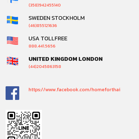
(358)942455140
SWEDEN STOCKHOLM
(46)855121636
USA TOLLFREE
888.441.5656
UNITED KINGDOM LONDON
(44)2045863158
https://www.facebook.com/homeforthai