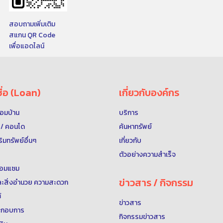
สอบถามเพิ่มเติม
สแกน QR Code
เพื่อแอดไลน์
ื่อ (Loan)
เกี่ยวกับองค์กร
พร้อมบ้าน
บริการ
ุด / คอนโด
ค้นหาทรัพย์
าริมทรัพย์อื่นๆ
เกี่ยวกับ
ตัวอย่างความสำเร็จ
 ซ่อมแซม
ข่าวสาร / กิจกรรม
์และสิ่งอำนวย ความสะดวก
์
ข่าวสาร
ประกอบการ
กิจกรรมข่าวสาร